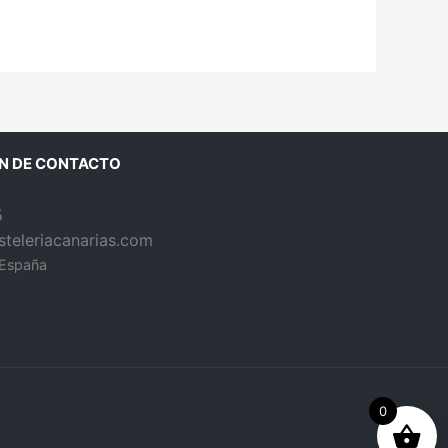
N DE CONTACTO
5
teleriacanarias.com
 España
0