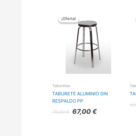
El
El
precio
precio
¡Oferta!
¡Oferta!
original
actual
era:
es:
76,00 €.
67,00 €.
Taburetes
Tab
TABURETE ALUMINIO SIN
TA
RESPALDO PP
83
67,00
€
76,00
€