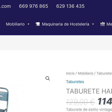
s.com
669 976 865
629 136 435
Mobiliario
Maquinaria de Hostelería
Me
El
TABURETE
Inicio
/
Mobiliario
/
Taburete
preci
HAB
Taburetes
origi
PP
TABURETE HA
era:
cantidad
129,0
11
129,00
€
Taburete de estilo vintag