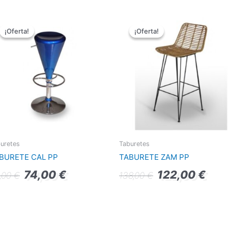
El
El
El
El
precio
precio
precio
precio
¡Oferta!
¡Oferta!
¡Oferta!
¡Oferta!
original
actual
original
actual
era:
es:
era:
es:
83,00 €.
74,00 €.
138,00 €.
122,00
uretes
Taburetes
BURETE CAL PP
TABURETE ZAM PP
74,00
€
122,00
€
,00
€
138,00
€