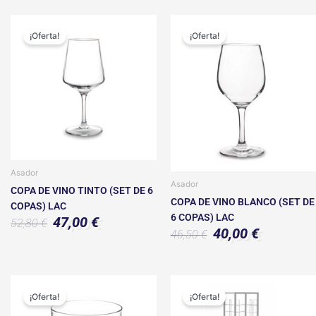
El
El
El
El
precio
precio
precio
precio
¡Oferta!
¡Oferta!
original
actual
original
actual
era:
es:
era:
es:
52,80 €.
47,00 €.
46,50 €.
40,00 €.
Asador
Asador
COPA DE VINO TINTO (SET DE 6
COPA DE VINO BLANCO (SET DE
COPAS) LAC
6 COPAS) LAC
47,00
€
52,80
€
40,00
€
46,50
€
El
El
El
El
precio
precio
precio
precio
¡Oferta!
¡Oferta!
original
actual
original
actual
era:
es:
era:
es: