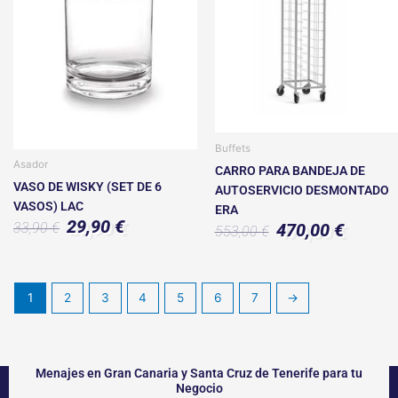
33,90 €.
29,90 €.
553,00 €.
470,00 €.
Buffets
Asador
CARRO PARA BANDEJA DE
VASO DE WISKY (SET DE 6
AUTOSERVICIO DESMONTADO
VASOS) LAC
ERA
29,90
€
33,90
€
470,00
€
553,00
€
1
2
3
4
5
6
7
→
Menajes en Gran Canaria y Santa Cruz de Tenerife para tu
Negocio