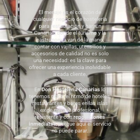
El menaje es el corazón de
cualquier negocio de hostelería
para restauración y bar. En
Canarias, donde el turismo y la
gastronomía van de la mano,
contar con vajillas, utensilios y
accesorios de calidad no es solo
una necesidad: es la clave para
ofrecer una experiencia inolvidable
a cada cliente.
En
Don Hostelería Canarias
lo
tenemos claro: el ritmo de hoteles,
restaurantes y bares en las islas
exige menaje profesional,
resistente y con
reposiciones
inmediatas
, porque aquí el servicio
no puede parar.