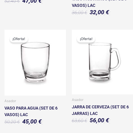
47,00
€
52,40
€
VASOS) LAC
32,00
€
36,00
€
El
El
El
El
precio
precio
precio
precio
¡Oferta!
¡Oferta!
original
actual
original
actual
era:
es:
era:
es:
50,20 €.
45,00 €.
63,60 €.
56,00 €.
Asador
Asador
JARRA DE CERVEZA (SET DE 6
VASO PARA AGUA (SET DE 6
JARRAS) LAC
VASOS) LAC
56,00
€
63,60
€
45,00
€
50,20
€