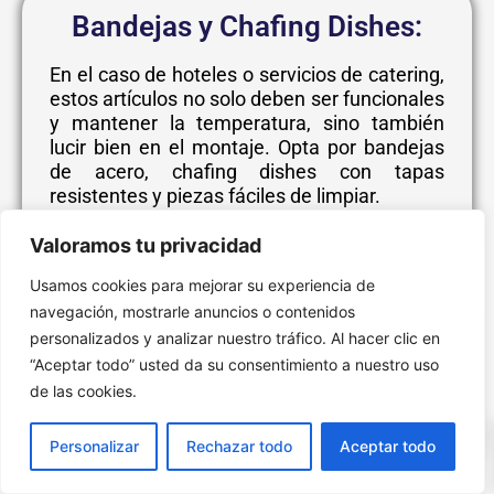
Bandejas y Chafing Dishes:
En el caso de hoteles o servicios de catering,
estos artículos no solo deben ser funcionales
y mantener la temperatura, sino también
lucir bien en el montaje. Opta por bandejas
de acero, chafing dishes con tapas
resistentes y piezas fáciles de limpiar.
Valoramos tu privacidad
Usamos cookies para mejorar su experiencia de
navegación, mostrarle anuncios o contenidos
Complementos de sala:
personalizados y analizar nuestro tráfico. Al hacer clic en
“Aceptar todo” usted da su consentimiento a nuestro uso
No descuides detalles como salseras,
de las cookies.
aceiteras, porta cubiertos o paneras. Estos
0
pequeños elementos completan la
Personalizar
Rechazar todo
Aceptar todo
presentación de forma profesional y
coherente con el estilo de tu negocio.