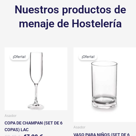
Nuestros productos de
menaje de Hostelería
El
El
El
El
precio
precio
precio
precio
¡Oferta!
¡Oferta!
original
actual
original
actual
era:
es:
era:
es:
52,40 €.
47,00 €.
36,00 €.
32,00 €.
Asador
COPA DE CHAMPAN (SET DE 6
Asador
COPAS) LAC
VASO PARA NIÑOS (SET DE 6