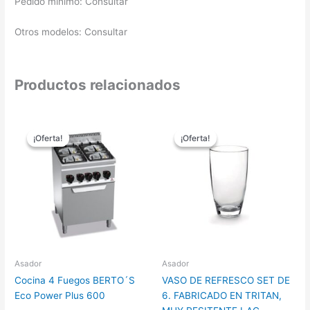
Pedido mínimo: Consultar
Otros modelos: Consultar
Productos relacionados
El
El
El
El
precio
precio
precio
precio
¡Oferta!
¡Oferta!
¡Oferta!
¡Oferta!
original
actual
original
actual
era:
es:
era:
es:
3.107,00 €.
2.330,00 €.
66,80 €.
58,80 €.
Asador
Asador
Cocina 4 Fuegos BERTO´S
VASO DE REFRESCO SET DE
Eco Power Plus 600
6. FABRICADO EN TRITAN,