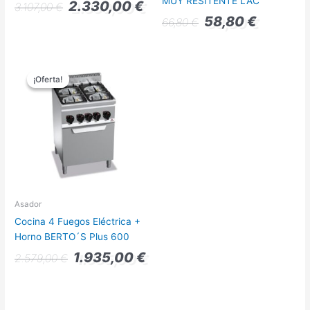
MUY RESITENTE LAC
2.330,00
€
3.107,00
€
58,80
€
66,80
€
El
El
precio
precio
¡Oferta!
¡Oferta!
original
actual
era:
es:
2.579,00 €.
1.935,00 €.
Asador
Cocina 4 Fuegos Eléctrica +
Horno BERTO´S Plus 600
1.935,00
€
2.579,00
€