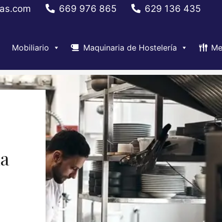
ias.com
669 976 865
629 136 435
Mobiliario
Maquinaria de Hostelería
Me
ia