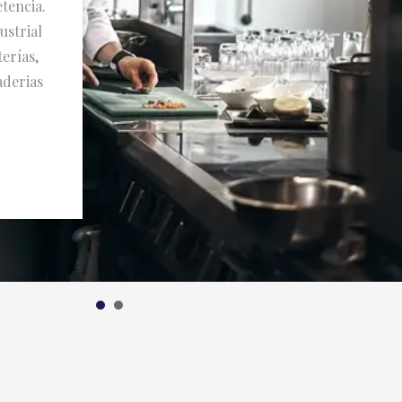
tencia.
ustrial
erías,
aderias