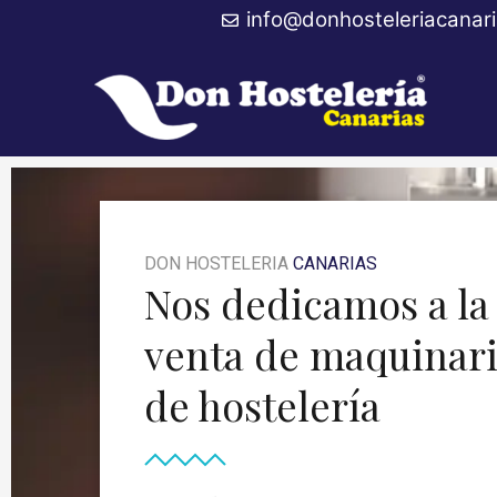
Ir
info@donhosteleriacanar
al
contenido
DON HOSTELERIA
CANARIAS
Nos dedicamos a la
venta de maquinar
de hostelería