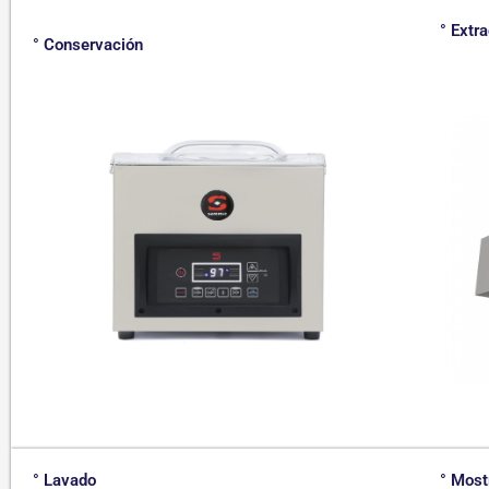
° Extr
° Conservación
° Lavado
° Most