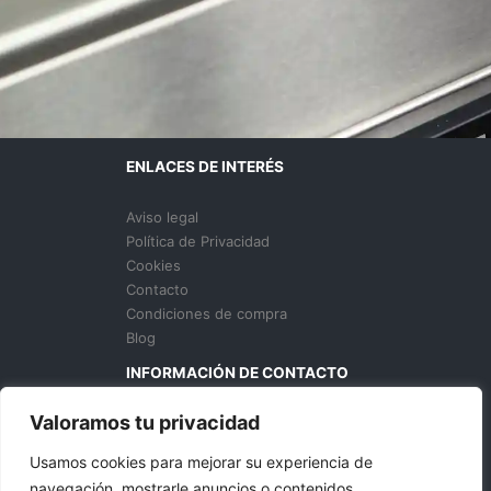
ENLACES DE INTERÉS
Aviso legal
Política de Privacidad
Cookies
Contacto
Condiciones de compra
Blog
INFORMACIÓN DE CONTACTO
Valoramos tu privacidad
629 136 435
info@donhosteleriacanarias.com
Usamos cookies para mejorar su experiencia de
S.C. Tenerife, España
navegación, mostrarle anuncios o contenidos