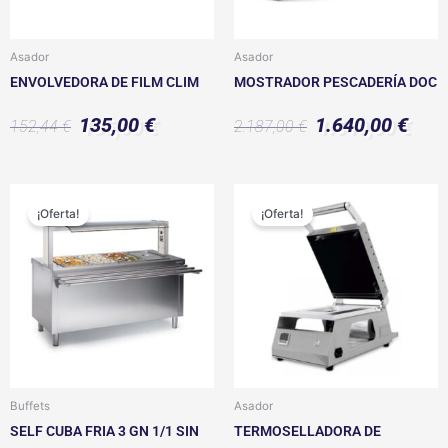
Asador
Asador
ENVOLVEDORA DE FILM CLIM
MOSTRADOR PESCADERÍA DOC
135,00
€
1.640,00
€
152,44
€
2.187,00
€
El
El
El
El
precio
precio
precio
precio
¡Oferta!
¡Oferta!
original
actual
original
actual
era:
es:
era:
es:
2.833,00 €.
2.125,00 €.
878,59 €.
659,00 €.
Buffets
Asador
SELF CUBA FRIA 3 GN 1/1 SIN
TERMOSELLADORA DE