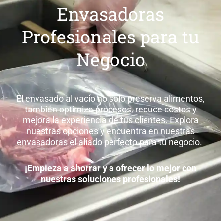
Envasadoras
Profesionales para tu
Negocio
El envasado al vacío no solo preserva alimentos,
también optimiza procesos, reduce costos y
mejora la experiencia de tus clientes. Explora
nuestras opciones y encuentra en nuestras
envasadoras el aliado perfecto para tu negocio.
¡Empieza a ahorrar y a ofrecer lo mejor con
nuestras soluciones profesionales!