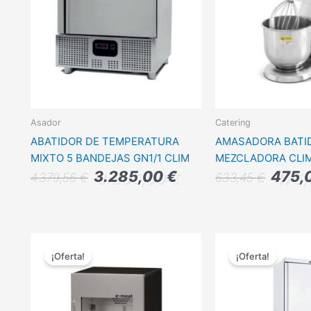
Asador
Catering
ABATIDOR DE TEMPERATURA
AMASADORA BATI
MIXTO 5 BANDEJAS GN1/1 CLIM
MEZCLADORA CLI
3.285,00
€
475,
4.379,56
€
633,45
€
El
El
El
precio
precio
precio
¡Oferta!
¡Oferta!
original
actual
origina
era:
es:
era:
3.056,01 €.
2.292,00 €.
1.204,0