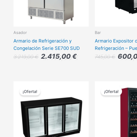
Asador
Bar
Armario de Refrigeración y
Armario Expositor 
Congelación Serie SE700 SUD
Refrigeración – Pue
2.415,00
€
600,
3.219,00
€
745,00
€
El
El
El
precio
precio
precio
¡Oferta!
¡Oferta!
original
actual
original
era:
es:
era:
1.350,00 €.
1.012,00 €.
1.075,0