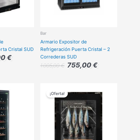
Bar
de
Armario Expositor de
rta Cristal SUD
Refrigeración Puerta Cristal – 2
00
€
Correderas SUD
755,00
€
1.005,00
€
El
El
El
precio
precio
precio
¡Oferta!
actual
original
actual
es:
era:
es:
0 €.
807,00 €.
4.350,00 €.
3.915,00 €.