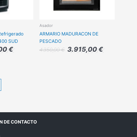
Asador
Refrigerado
ARMARIO MADURACON DE
 400 SUD
PESCADO
,00
€
3.915,00
€
4.350,00
€
N DE CONTACTO