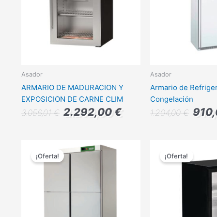
Asador
Asador
ARMARIO DE MADURACION Y
Armario de Refrige
EXPOSICION DE CARNE CLIM
Congelación
2.292,00
€
910
3.056,01
€
1.204,00
€
El
El
El
precio
precio
precio
¡Oferta!
¡Oferta!
original
actual
original
era:
es:
era:
3.219,00 €.
2.415,00 €.
745,00 €.