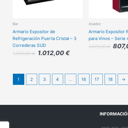
Bar
Asador
Armario Expositor de
Armario Expositor 
Refrigeración Puerta Cristal – 3
para Vinos – Serie
807
Correderas SUD
1.075,00
€
1.012,00
€
1.350,00
€
1
2
3
4
…
16
17
18
→
INFORMACIÓ