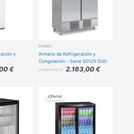
Asador
ración y
Armario de Refrigeración y
Congelación – Serie SD125 SUD
,00
€
2.163,00
€
2.885,00
€
El
El
El
precio
precio
precio
¡Oferta!
actual
original
actual
es:
era:
es:
600,00 €.
1.005,00 €.
755,00 €.