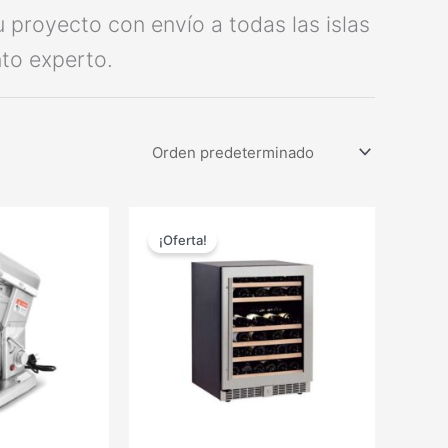
u proyecto con envío a todas las islas
to experto.
El
El
El
precio
precio
precio
¡Oferta!
actual
original
actual
es:
era:
es:
.
475,00 €.
1.100,04 €.
825,00 €.