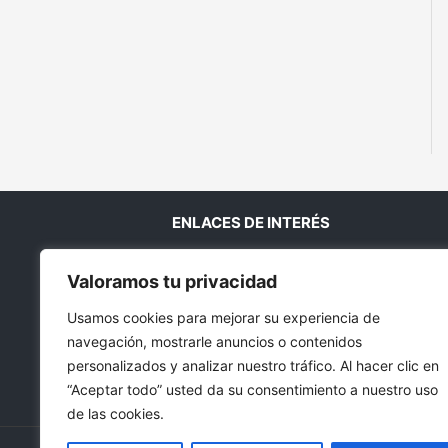
ENLACES DE INTERÉS
Aviso legal
Valoramos tu privacidad
Política de Privacidad
Usamos cookies para mejorar su experiencia de
Cookies
navegación, mostrarle anuncios o contenidos
Contacto
personalizados y analizar nuestro tráfico. Al hacer clic en
Condiciones de compra
“Aceptar todo” usted da su consentimiento a nuestro uso
Blog
de las cookies.