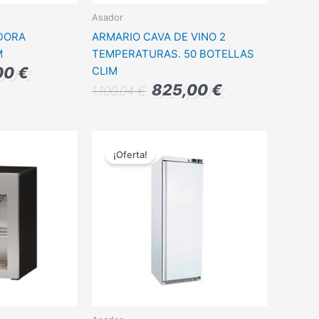
Asador
DORA
ARMARIO CAVA DE VINO 2
M
TEMPERATURAS. 50 BOTELLAS
00
€
CLIM
825,00
€
1.100,04
€
El
El
El
precio
precio
precio
¡Oferta!
actual
original
actual
es:
era:
es:
1 €.
2.292,00 €.
1.204,00 €.
910,00 €.