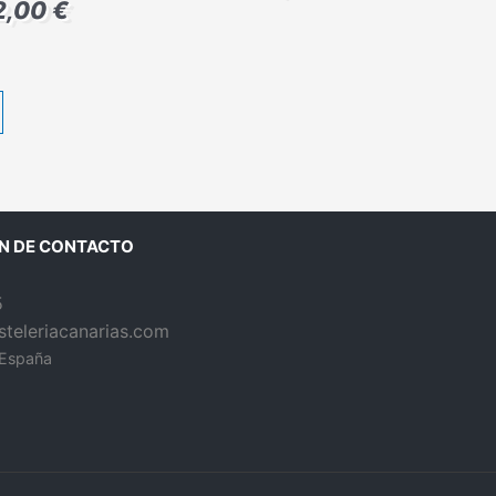
2,00
€
N DE CONTACTO
5
teleriacanarias.com
 España