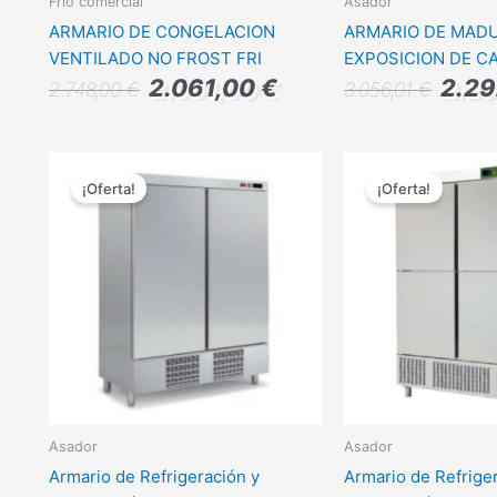
Frio comercial
Asador
ARMARIO DE CONGELACION
ARMARIO DE MADU
VENTILADO NO FROST FRI
EXPOSICION DE C
2.061,00
€
2.2
2.748,00
€
3.056,01
€
El
El
El
precio
precio
precio
¡Oferta!
¡Oferta!
original
actual
origina
era:
es:
era:
2.885,00 €.
2.163,00 €.
3.219,0
Asador
Asador
Armario de Refrigeración y
Armario de Refrige