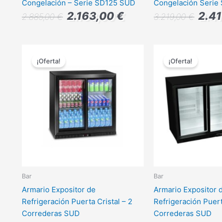
Congelación – Serie SD125 SUD
Congelación Serie
2.163,00
€
2.4
2.885,00
€
3.219,00
€
El
El
El
precio
precio
precio
¡Oferta!
¡Oferta!
original
actual
origina
era:
es:
era:
1.005,00 €.
755,00 €.
1.350,0
Bar
Bar
Armario Expositor de
Armario Expositor 
Refrigeración Puerta Cristal – 2
Refrigeración Puert
Correderas SUD
Correderas SUD