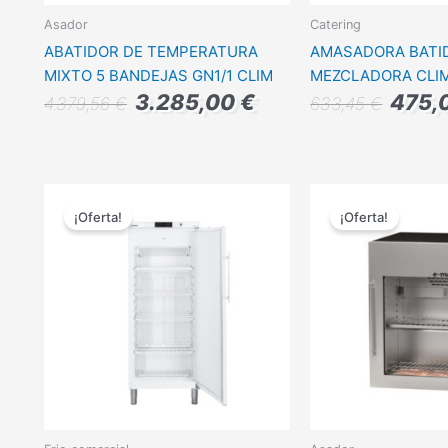
Asador
Catering
ABATIDOR DE TEMPERATURA
AMASADORA BATI
MIXTO 5 BANDEJAS GN1/1 CLIM
MEZCLADORA CLI
3.285,00
€
475,
4.379,56
€
633,45
€
El
El
El
precio
precio
precio
¡Oferta!
¡Oferta!
original
actual
original
era:
es:
era:
2.748,00 €.
2.061,00 €.
3.056,0