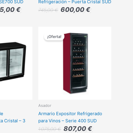
 SE700 SUD
Refrigeración – Puerta Cristal SUD
15,00
€
600,00
€
745,00
€
El
El
El
precio
precio
precio
¡Oferta!
l
actual
original
actual
es:
era:
es:
0 €.
1.012,00 €.
1.075,00 €.
807,00 €.
Asador
de
Armario Expositor Refrigerado
a Cristal – 3
para Vinos – Serie 400 SUD
807,00
€
1.075,00
€