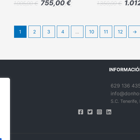
755,00
€
1.01
1.005,00
€
1.350,00
€
1
2
3
4
…
10
11
12
→
INFORMACIÓ
629 136 43
info@donhos
S.C. Tenerife,