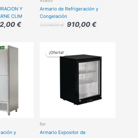
Asador
RACION Y
Armario de Refrigeración y
ARNE CLIM
Congelación
92,00
€
910,00
€
1.204,00
€
El
El
El
precio
precio
precio
¡Oferta!
l
actual
original
actual
es:
era:
es:
0 €.
2.415,00 €.
745,00 €.
600,00 €.
Bar
ración y
Armario Expositor de