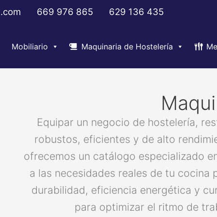
s.com
669 976 865
629 136 435
Mobiliario
Maquinaria de Hostelería
Me
Maqui
Equipar un negocio de hostelería, re
robustos, eficientes y de alto rendim
ofrecemos un catálogo especializado e
a las necesidades reales de tu cocina
durabilidad, eficiencia energética y c
para optimizar el ritmo de tr