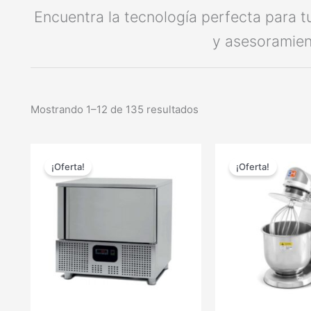
Encuentra la tecnología perfecta para t
y asesoramien
Mostrando 1–12 de 135 resultados
El
El
El
precio
precio
precio
¡Oferta!
¡Oferta!
original
actual
original
era:
es:
era:
4.379,56 €.
3.285,00 €.
633,45 €