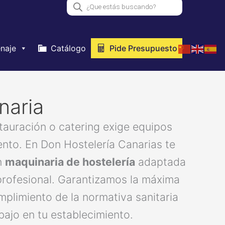
Búsqueda
de
productos
naje
Catálogo
Pide Presupuesto
naria
stauración o catering exige equipos
iento. En Don Hostelería Canarias te
n
maquinaria de hostelería
adaptada
 profesional. Garantizamos la máxima
umplimiento de la normativa sanitaria
abajo en tu establecimiento.