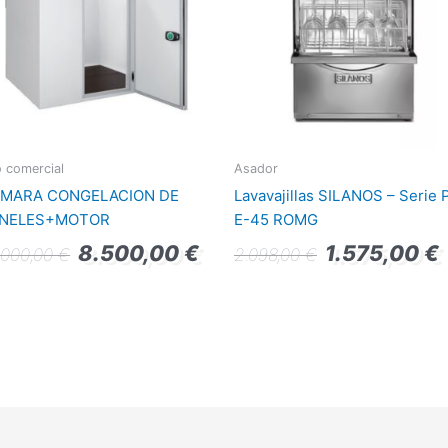
o comercial
Asador
MARA CONGELACION DE
Lavavajillas SILANOS – Serie 
NELES+MOTOR
E-45 ROMG
8.500,00
€
1.575,00
€
.000,00
€
2.098,00
€