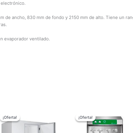
 electrónico.
m de ancho, 830 mm de fondo y 2150 mm de alto. Tiene un ran
ras.
 un evaporador ventilado.
El
El
El
E
precio
precio
precio
p
¡Oferta!
¡Oferta!
¡Oferta!
¡Oferta!
original
actual
original
a
era:
es:
era:
e
€.
12.000,00 €.
8.500,00 €.
2.098,00 €.
1