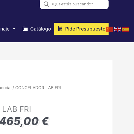
Búsqueda
de
productos
naje
Catálogo
Pide Presupuesto
El
ercial
/ CONGELADOR LAB FRI
cio
precio
ginal
actual
LAB FRI
:
es:
21,00 €.
6.465,00 €.
.465,00
€