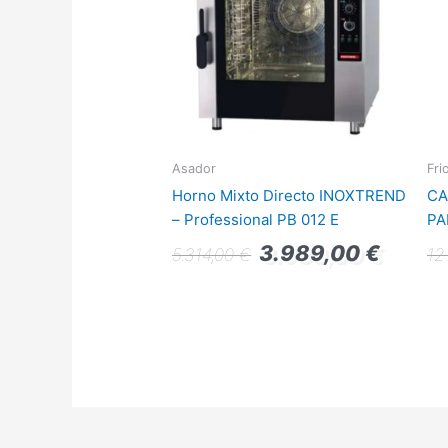
Asador
Fri
Horno Mixto Directo INOXTREND
CA
– Professional PB 012 E
PA
3.989,00
€
5.314,00
€
12