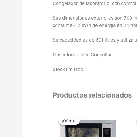
Congelador de laboratorio, con control
Sus dimensiones exteriores son 700 m
consume 4.7 kWh de energía en 24 ho
Su capacidad es de 601 litros y utiliza
Mas información: Consultar
Stock limitado
Productos relacionados
El
El
precio
precio
¡Oferta!
¡Oferta!
original
actual
era:
es:
5.314,00 €.
3.989,00 