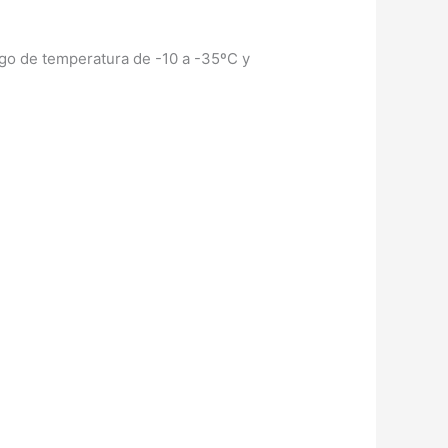
go de temperatura de -10 a -35ºC y
l
recio
ctual
s:
.575,00 €.