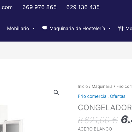
s.com
669 976 865
629 136 435
Mobiliario
Maquinaria de Hostelería
Me
El
CONGELADOR
Inicio
/
Maquinaria
/
Frio com
pre
LAB
Frio comercial
,
Ofertas
ori
FRI
CONGELADOR 
era
cantidad
8.6
6
8.621,00
€
ACERO BLANCO