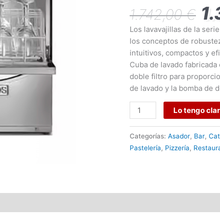
HL
1
1.742,00
€
ROMG
cantidad
Los lavavajillas de la ser
los conceptos de robustez 
intuitivos, compactos y ef
Cuba de lavado fabricada 
doble filtro para proporci
de lavado y la bomba de d
Lo tengo cla
Categorías:
Asador
,
Bar
,
Cat
Pastelería
,
Pizzería
,
Restaur