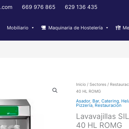
s.com
669 976 865
629 136 435
Mobiliario
Maquinaria de Hostelería
Me
El
Lavavajillas
Inicio
/
Sectores
/
Restaurac
pre
SILANOS
40 HL ROMG
ori
-
Asador
,
Bar
,
Catering
,
Hel
era
Serie
Pizzería
,
Restauración
1.7
PS
Lavavajillas S
E-
40 HL ROMG
40