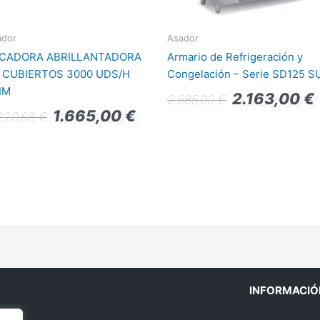
ador
Asador
CADORA ABRILLANTADORA
Armario de Refrigeración y
 CUBIERTOS 3000 UDS/H
Congelación – Serie SD125 S
IM
2.163,00
€
2.885,00
€
1.665,00
€
220,68
€
INFORMACIÓ