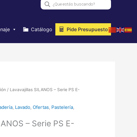
Búsqueda
de
productos
naje
Catálogo
Pide Presupuesto
El
ión
/ Lavavajillas SILANOS – Serie PS E-
cio
precio
ginal
actual
adería
,
Lavado
,
Ofertas
,
Pastelería
,
:
es:
42,00 €.
1.393,00 €.
ILANOS – Serie PS E-