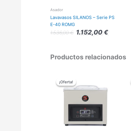
Asador
Lavavasos SILANOS – Serie PS
E-40 ROMG
1.152,00
€
1.536,00
€
Productos relacionados
El
El
precio
precio
¡Oferta!
¡Oferta!
original
actual
era:
es:
5.140,00 €.
3.855,00 €