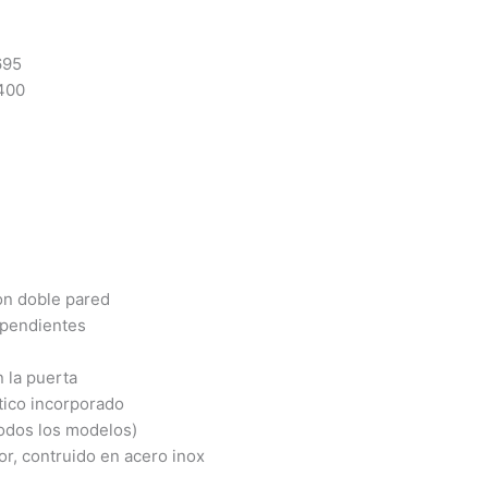
695
400
on doble pared
ependientes
 la puerta
ltico incorporado
todos los modelos)
or, contruido en acero inox