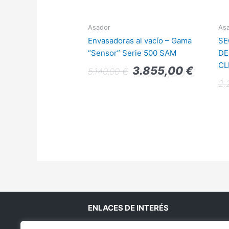
Asador
As
Envasadoras al vacío – Gama
SE
“Sensor” Serie 500 SAM
DE
CL
3.855,00
€
5.140,00
€
2.
ENLACES DE INTERÉS