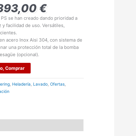
.393,00
€
ie PS se han creado dando prioridad a
y facilidad de uso. Versátiles,
icientes.
en acero Inox Aisi 304, con sistema de
onar una protección total de la bomba
esagüe (opcional).
ro, Comprar
ering
,
Heladería
,
Lavado
,
Ofertas
,
ación