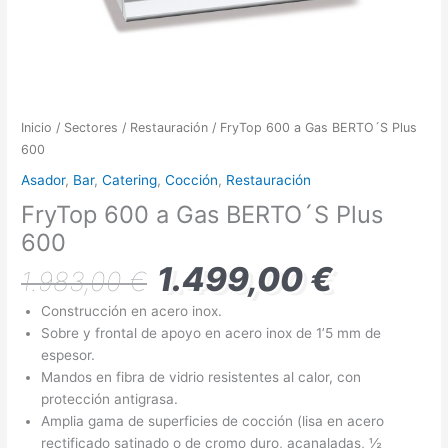
Inicio
/
Sectores
/
Restauración
/ FryTop 600 a Gas BERTO´S Plus
600
Asador
,
Bar
,
Catering
,
Cocción
,
Restauración
FryTop 600 a Gas BERTO´S Plus
600
1.499,00
€
1.983,00
€
Construcción en acero inox.
Sobre y frontal de apoyo en acero inox de 1’5 mm de
espesor.
Mandos en fibra de vidrio resistentes al calor, con
protección antigrasa.
Amplia gama de superficies de cocción (lisa en acero
rectificado satinado o de cromo duro, acanaladas, ½