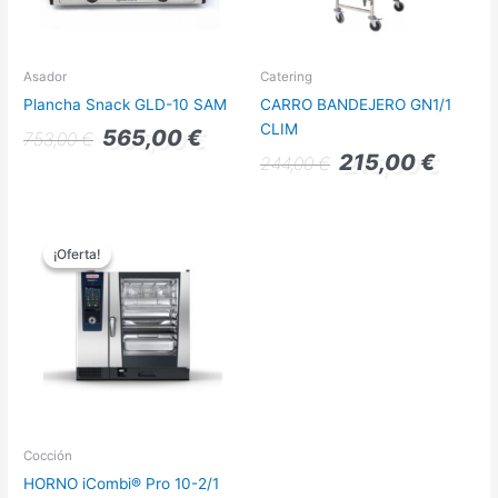
Asador
Catering
Plancha Snack GLD-10 SAM
CARRO BANDEJERO GN1/1
CLIM
565,00
€
753,00
€
215,00
€
244,00
€
El
El
precio
precio
¡Oferta!
¡Oferta!
original
actual
era:
es:
21.800,00 €.
17.440,00 €.
Cocción
HORNO iCombi® Pro 10-2/1