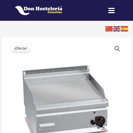
Ir
al
contenido
El
El
FryTop
precio
precio
¡Oferta!
600
original
actual
a
era:
es:
Gas
1.983,00 €.
1.499,00 €.
BERTO
´S
Plus
600
cantidad