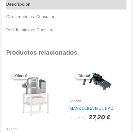
Descripción
Otros modelos: Consultar
Pedido mínimo: Consultar
Productos relacionados
El
El
El
El
precio
precio
precio
precio
¡Oferta!
¡Oferta!
¡Oferta!
¡Oferta!
original
actual
original
actual
era:
es:
era:
es:
1.579,00 €.
1.185,00 €.
30,90 €.
27,20 €.
Asador
MANDOLINA MUL LAC
27,20
€
30,90
€
Asador