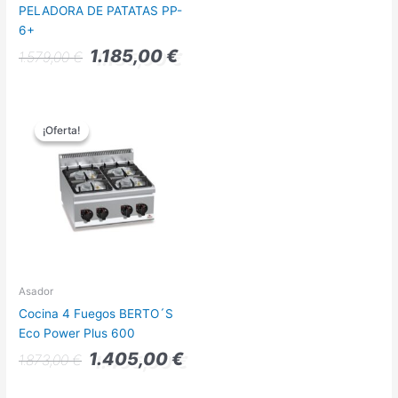
PELADORA DE PATATAS PP-
6+
1.185,00
€
1.579,00
€
El
El
precio
precio
¡Oferta!
¡Oferta!
original
actual
era:
es:
1.873,00 €.
1.405,00 €.
Asador
Cocina 4 Fuegos BERTO´S
Eco Power Plus 600
1.405,00
€
1.873,00
€