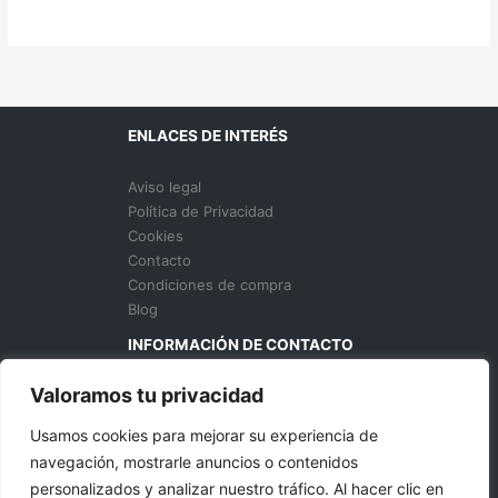
ENLACES DE INTERÉS
Aviso legal
Política de Privacidad
Cookies
Contacto
Condiciones de compra
Blog
INFORMACIÓN DE CONTACTO
Valoramos tu privacidad
629 136 435
info@donhosteleriacanarias.com
Usamos cookies para mejorar su experiencia de
S.C. Tenerife, España
navegación, mostrarle anuncios o contenidos
personalizados y analizar nuestro tráfico. Al hacer clic en