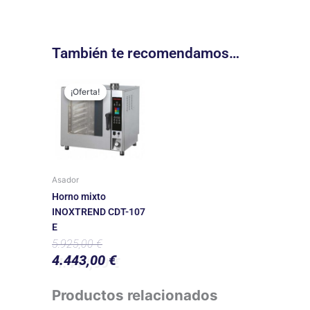
También te recomendamos…
El
El
precio
precio
¡Oferta!
¡Oferta!
original
actual
era:
es:
5.925,00 €.
4.443,00 €.
Asador
Horno mixto
INOXTREND CDT-107
E
5.925,00
€
4.443,00
€
Productos relacionados