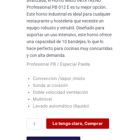
5.314,00 €.
3.989,00 
avanzada, el Horno Mixto INOXTREND
Professional PB 012 E es tu mejor opción.
Este horno industrial es ideal para cualquier
restaurante u hostelería que necesite un
equipo robusto y versátil. Diseñado para
soportar un uso intensivo, este horno ofrece
una capacidad de 10 bandejas, lo que lo
hace perfecto para cocinas muy concurridas
y con alta demanda.
Profesional PB / Especial Paella
Conveccion /Vapor /mixto
Sonda al corazón
Doble velocidad ventilación
Multinivel
Lavado automático (líquido)
Horno
Lo tengo claro, Comprar
Mixto
Directo