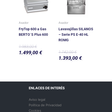
1.983,00 €.
1.499,00 €.
1.742,00 €.
1.393,00 €.
Asador
Asador
FryTop 600 a Gas
Lavavajillas SILANOS
BERTO´S Plus 600
– Serie PS E-40 HL
ROMG
1.983,00
€
1.499,00
€
1.742,00
€
1.393,00
€
ENLACES DE INTERÉS
Aviso legal
Política de Privacidad
Cookies