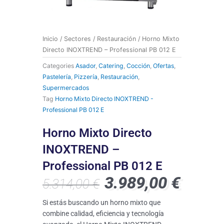
Inicio
/
Sectores
/
Restauración
/ Horno Mixto
Directo INOXTREND – Professional PB 012 E
Categories
Asador
,
Catering
,
Cocción
,
Ofertas
,
Pastelería
,
Pizzería
,
Restauración
,
Supermercados
Tag
Horno Mixto Directo INOXTREND -
Professional PB 012 E
Horno Mixto Directo
INOXTREND –
Professional PB 012 E
3.989,00
€
5.314,00
€
El
El
precio
precio
original
actual
Si estás buscando un horno mixto que
era:
es:
combine calidad, eficiencia y tecnología